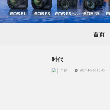
首页
时代
早起
2024-10-24 13:46