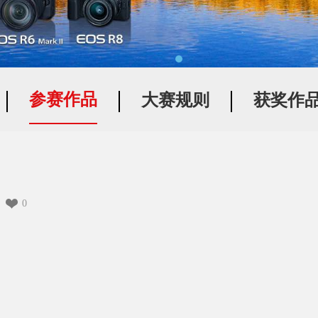
参赛作品
大赛规则
获奖作
0