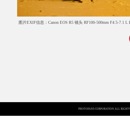
图片EXIF信息：Canon EOS R5 镜头 RF100-500mm F4.5-7.1 L
PHOTOFANS CORPORATION ALL RIGHTS